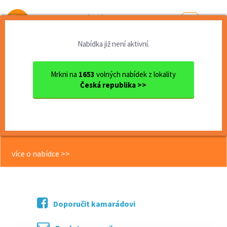
Od první brigády
k práci snů
Nabídka již není aktivní.
Domů
Pardubický kraj
okres Pardubice
Pardubice
Pomocné práce ve skladu - l...
Mrkni na
1653
volných nabídek z lokality
Česká republika >>
<< Zpět
Pomocné práce ve skladu - lepení
pěn
více o nabídce >>
Doporučit kamarádovi