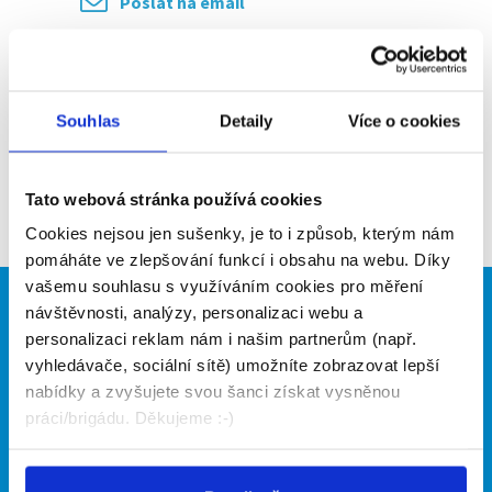
Poslat na email
Upozornit na inzerát
Přidat do oblíbených
Souhlas
Detaily
Více o cookies
Zpět
Tato webová stránka používá cookies
Cookies nejsou jen sušenky, je to i způsob, kterým nám
pomáháte ve zlepšování funkcí i obsahu na webu. Díky
vašemu souhlasu s využíváním cookies pro měření
návštěvnosti, analýzy, personalizaci webu a
Brigádníci
Firmy
personalizaci reklam nám i našim partnerům (např.
Články
Vložit inzerát
vyhledávače, sociální sítě) umožníte zobrazovat lepší
Hledané brigády
Ceník
nabídky a zvyšujete svou šanci získat vysněnou
Propagace
práci/brigádu. Děkujeme :-)
O portálu
Naše další projekty