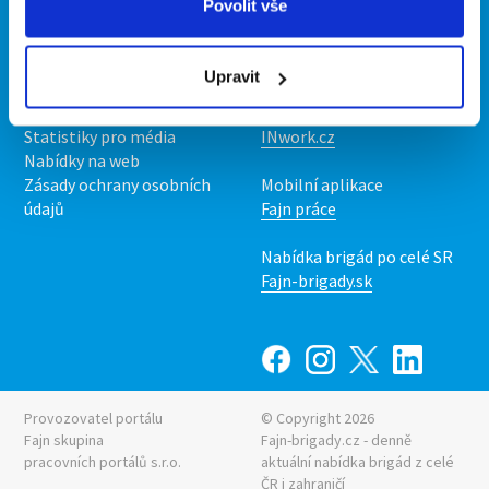
Povolit vše
Kontakt
Mobilní aplikace
O nás
Fajn brigády
Upravit
Podmínky
Upravit předvolby cookies
Nabídka práce z celé ČR
Statistiky pro média
INwork.cz
Nabídky na web
Zásady ochrany osobních
Mobilní aplikace
údajů
Fajn práce
Nabídka brigád po celé SR
Fajn-brigady.sk
Provozovatel portálu
© Copyright 2026
Fajn skupina
Fajn-brigady.cz - denně
pracovních portálů s.r.o.
aktuální
nabídka brigád z celé
ČR i zahraničí