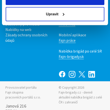
Kontakt
Mobilní aplikace
O nás
Fajn brigády
Podmínky
Upravit
Upravit předvolby cookies
Nabídka práce z celé ČR
Statistiky pro média
INwork.cz
Nabídky na web
Zásady ochrany osobních
Mobilní aplikace
údajů
Fajn práce
Nabídka brigád po celé SR
Fajn-brigady.sk
Provozovatel portálu
© Copyright 2026
Fajn skupina
Fajn-brigady.cz - denně
pracovních portálů s.r.o.
aktuální
nabídka brigád z celé
ČR i zahraničí
Janová 216