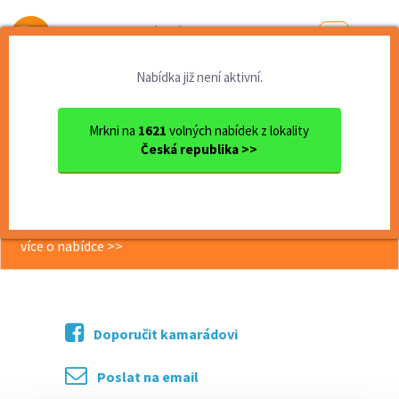
Od první brigády
k práci snů
Nabídka již není aktivní.
Domů
Vysočina
okres Jihlava
Jihlava
Skladník/ce s VZV - Střítež...
Mrkni na
1621
volných nabídek z lokality
Česká republika >>
<< Zpět
Skladník/ce s VZV - Střítež u Jihlavy
více o nabídce >>
Doporučit kamarádovi
Poslat na email