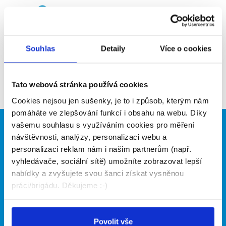
Upozornit na inzerát
Přidat do oblíbených
Souhlas
Detaily
Více o cookies
Zpět
Tato webová stránka používá cookies
Cookies nejsou jen sušenky, je to i způsob, kterým nám
pomáháte ve zlepšování funkcí i obsahu na webu. Díky
vašemu souhlasu s využíváním cookies pro měření
Brigádníci
Firmy
návštěvnosti, analýzy, personalizaci webu a
personalizaci reklam nám i našim partnerům (např.
Články
Vložit inzerát
vyhledávače, sociální sítě) umožníte zobrazovat lepší
Hledané brigády
Ceník
nabídky a zvyšujete svou šanci získat vysněnou
Propagace
práci/brigádu. Děkujeme :-)
O portálu
Naše další projekty
Povolit vše