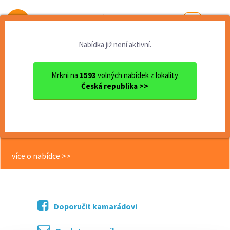
Od první brigády
k práci snů
Nabídka již není aktivní.
Domů
Liberecký kraj
okres Jablonec nad Nisou
Jablonec nad Nisou
ODPOLEDNÍ ÚKLID - kanceláře...
Mrkni na
1593
volných nabídek z lokality
Česká republika >>
<< Zpět
ODPOLEDNÍ ÚKLID - kanceláře -
Jablonec - 2,5 hod.
více o nabídce >>
Doporučit kamarádovi