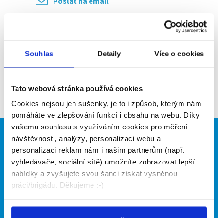
Poslat na email
Upozornit na inzerát
Přidat do oblíbených
Souhlas
Detaily
Více o cookies
Zpět
Tato webová stránka používá cookies
Cookies nejsou jen sušenky, je to i způsob, kterým nám
pomáháte ve zlepšování funkcí i obsahu na webu. Díky
vašemu souhlasu s využíváním cookies pro měření
návštěvnosti, analýzy, personalizaci webu a
Brigádníci
Firmy
personalizaci reklam nám i našim partnerům (např.
Články
Vložit inzerát
vyhledávače, sociální sítě) umožníte zobrazovat lepší
Hledané brigády
Ceník
nabídky a zvyšujete svou šanci získat vysněnou
Propagace
práci/brigádu. Děkujeme :-)
O portálu
Naše další projekty