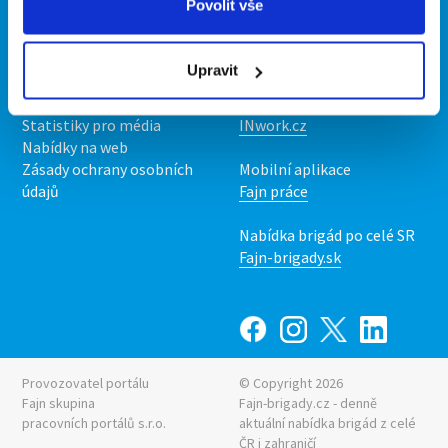
Povolit vše
Kontakt
Mobilní aplikace
O nás
Fajn brigády
Upravit
Podmínky
Upravit předvolby cookies
Nabídka práce z celé ČR
Statistiky pro média
INwork.cz
Nabídky na web
Zásady ochrany osobních
Mobilní aplikace
údajů
Fajn práce
Nabídka brigád po celé SR
Fajn-brigady.sk
Provozovatel portálu
© Copyright 2026
Fajn skupina
Fajn-brigady.cz - denně
pracovních portálů s.r.o.
aktuální
nabídka brigád z celé
ČR i zahraničí