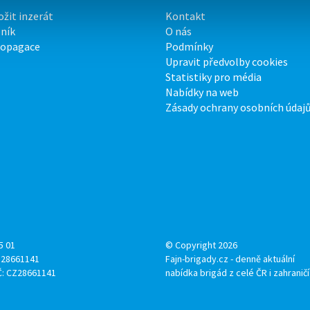
ožit inzerát
Kontakt
ník
O nás
ropagace
Podmínky
Upravit předvolby cookies
Statistiky pro média
Nabídky na web
Zásady ochrany osobních údaj
5 01
© Copyright 2026
: 28661141
Fajn-brigady.cz - denně aktuální
Č: CZ28661141
nabídka brigád z celé ČR i zahraničí