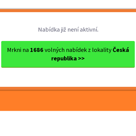
Brigády
Práce
Brigádníci
Firmy
Nabídka již není aktivní.
měříž
Hulín
Pracovník úklidu – Hulín | ...
Mrkni na
1686
volných nabídek z lokality
Česká
republika >>
 – Hulín | odpolední
hod