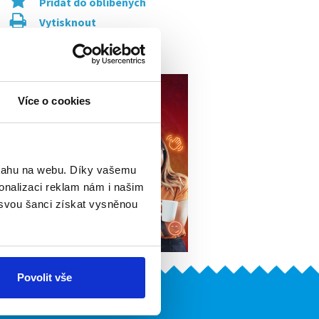
Přidat do oblíbených
Vytisknout
Upozornit na inzerát
Více o cookies
bsahu na webu. Díky vašemu
onalizaci reklam nám i našim
 svou šanci získat vysněnou
Povolit vše
Naše další projekty