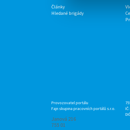
Články
Vl
Hledané brigády
Ce
P
Provozovatel portálu
75
Fajn skupina pracovních portálů s.r.o.
IČ
DI
Janová 216
755 01