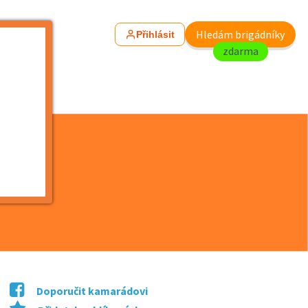
Hledám brigádníky
Přihlásit
zdarma
Doporučit kamarádovi