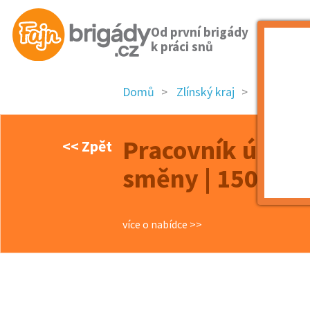
Od první brigády
k práci snů
Domů
Zlínský kraj
okres Kro
Pracovník úklidu
<< Zpět
směny | 150 Kč/
více o nabídce >>