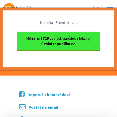
Od první brigády
k práci snů
Nabídka již není aktivní.
Domů
Olomoucký kraj
okres Šumperk
Hanušovice
Pracovník/pracovnice ostrah...
Mrkni na
1729
volných nabídek z lokality
Česká republika >>
<< Zpět
Pracovník/pracovnice ostrahy OZP
více o nabídce >>
Doporučit kamarádovi
Poslat na email