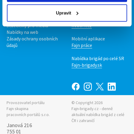
O nás
Fajn brigády
Podmínky
Upravit
Upravit předvolby cookies
Nabídka práce z celé ČR
Statistiky pro média
INwork.cz
Nabídky na web
Zásady ochrany osobních
Mobilní aplikace
údajů
Fajn práce
Nabídka brigád po celé SR
Fajn-brigady.sk
Provozovatel portálu
© Copyright 2026
Fajn skupina
Fajn-brigady.cz - denně
pracovních portálů s.r.o.
aktuální
nabídka brigád z celé
ČR i zahraničí
Janová 216
755 01