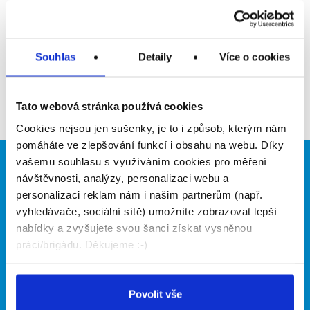
Upozornit na inzerát
Přidat do oblíbených
Souhlas
Detaily
Více o cookies
Zpět
Tato webová stránka používá cookies
Cookies nejsou jen sušenky, je to i způsob, kterým nám
pomáháte ve zlepšování funkcí i obsahu na webu. Díky
vašemu souhlasu s využíváním cookies pro měření
Brigádníci
Firmy
návštěvnosti, analýzy, personalizaci webu a
personalizaci reklam nám i našim partnerům (např.
Články
Vložit inzerát
vyhledávače, sociální sítě) umožníte zobrazovat lepší
Hledané brigády
Ceník
nabídky a zvyšujete svou šanci získat vysněnou
Propagace
práci/brigádu. Děkujeme :-)
O portálu
Naše další projekty
Povolit vše
Kontakt
Mobilní aplikace