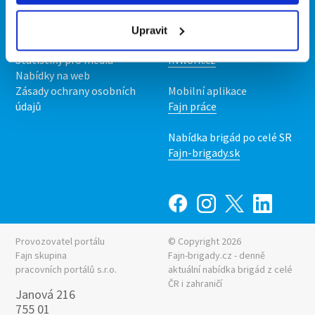
O nás
Fajn brigády
Podmínky
Upravit
Upravit předvolby cookies
Nabídka práce z celé ČR
Statistiky pro média
INwork.cz
Nabídky na web
Zásady ochrany osobních
Mobilní aplikace
údajů
Fajn práce
Nabídka brigád po celé SR
Fajn-brigady.sk
Provozovatel portálu
© Copyright 2026
Fajn skupina
Fajn-brigady.cz - denně
pracovních portálů s.r.o.
aktuální
nabídka brigád z celé
ČR i zahraničí
Janová 216
755 01