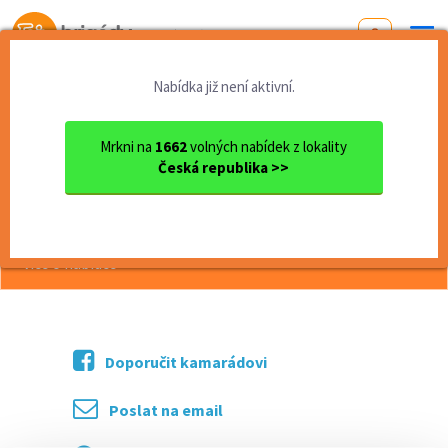
Od první brigády
k práci snů
Nabídka již není aktivní.
Domů
Pardubický kraj
okres Chrudim
Chrudim
Zahradnické práce
Mrkni na
1662
volných nabídek z lokality
Česká republika >>
<< Zpět
Zahradnické práce
více o nabídce >>
Doporučit kamarádovi
Poslat na email