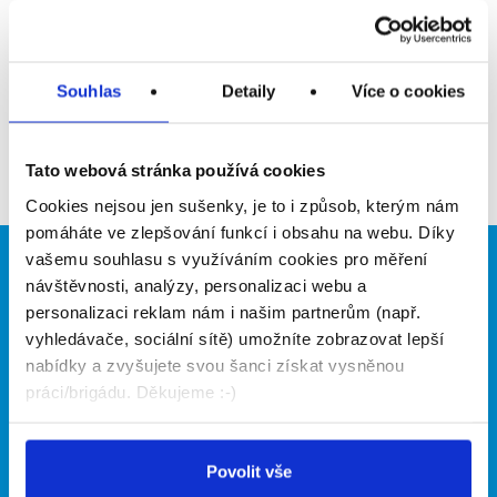
Upozornit na inzerát
Přidat do oblíbených
Souhlas
Detaily
Více o cookies
Zpět
Tato webová stránka používá cookies
Cookies nejsou jen sušenky, je to i způsob, kterým nám
pomáháte ve zlepšování funkcí i obsahu na webu. Díky
vašemu souhlasu s využíváním cookies pro měření
Brigádníci
Firmy
návštěvnosti, analýzy, personalizaci webu a
personalizaci reklam nám i našim partnerům (např.
Články
Vložit inzerát
vyhledávače, sociální sítě) umožníte zobrazovat lepší
Hledané brigády
Ceník
nabídky a zvyšujete svou šanci získat vysněnou
Propagace
práci/brigádu. Děkujeme :-)
O portálu
Naše další projekty
Povolit vše
Kontakt
Mobilní aplikace