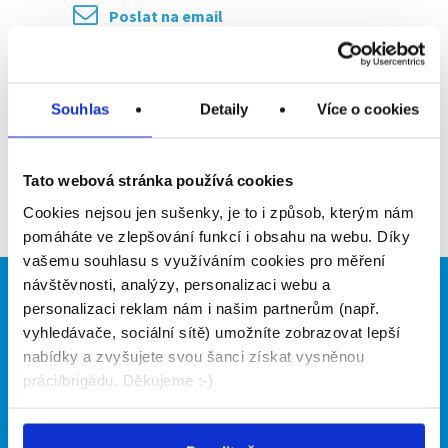
Poslat na email
Upozornit na inzerát
Souhlas
Detaily
Více o cookies
Přidat do oblíbených
Tato webová stránka používá cookies
Zpět
Cookies nejsou jen sušenky, je to i způsob, kterým nám
pomáháte ve zlepšování funkcí i obsahu na webu. Díky
vašemu souhlasu s využíváním cookies pro měření
návštěvnosti, analýzy, personalizaci webu a
Brigádníci
Firmy
personalizaci reklam nám i našim partnerům (např.
vyhledávače, sociální sítě) umožníte zobrazovat lepší
Články
Vložit inzerát
nabídky a zvyšujete svou šanci získat vysněnou
Hledané brigády
Ceník
práci/brigádu. Děkujeme :-)
Propagace