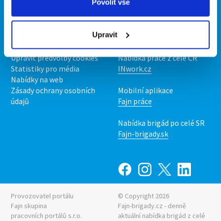
Povolit vše
O portálu
Naše další projekty
Kontakt
Mobilní aplikace
Upravit
O nás
Fajn brigády
Podmínky
Upravit předvolby cookies
Nabídka práce z celé ČR
Statistiky pro média
INwork.cz
Nabídky na web
Zásady ochrany osobních
Mobilní aplikace
údajů
Fajn práce
Nabídka brigád po celé SR
Fajn-brigady.sk
Provozovatel portálu
© Copyright 2026
Fajn skupina
Fajn-brigady.cz - denně
pracovních portálů s.r.o.
aktuální
nabídka brigád z celé