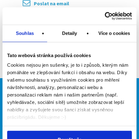
Poslat na email
Upozornit na inzerát
Přidat do oblíbených
Souhlas
Detaily
Více o cookies
Tato webová stránka používá cookies
Zpět
Cookies nejsou jen sušenky, je to i způsob, kterým nám
pomáháte ve zlepšování funkcí i obsahu na webu. Díky
vašemu souhlasu s využíváním cookies pro měření
návštěvnosti, analýzy, personalizaci webu a
Brigádníci
Firmy
personalizaci reklam nám i našim partnerům (např.
vyhledávače, sociální sítě) umožníte zobrazovat lepší
Články
Vložit inzerát
nabídky a zvyšujete svou šanci získat vysněnou
Hledané brigády
Ceník
práci/brigádu. Děkujeme :-)
Propagace