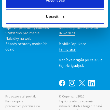
O portálu
Naše další projekty
Povolit vše
Kontakt
Mobilní aplikace
O nás
Fajn brigády
Upravit
Podmínky
Upravit předvolby cookies
Nabídka práce z celé ČR
Statistiky pro média
INwork.cz
Nabídky na web
Zásady ochrany osobních
Mobilní aplikace
údajů
Fajn práce
Nabídka brigád po celé SR
Fajn-brigady.sk
Provozovatel portálu
© Copyright 2026
Fajn skupina
Fajn-brigady.cz - denně
pracovních portálů s.r.o.
aktuální
nabídka brigád z celé