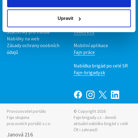
Kontakt
Mobilní aplikace
O nás
Fajn brigády
Podmínky
Upravit
Upravit předvolby cookies
Nabídka práce z celé ČR
Statistiky pro média
INwork.cz
Nabídky na web
Zásady ochrany osobních
Mobilní aplikace
údajů
Fajn práce
Nabídka brigád po celé SR
Fajn-brigady.sk
Provozovatel portálu
© Copyright 2026
Fajn skupina
Fajn-brigady.cz - denně
pracovních portálů s.r.o.
aktuální
nabídka brigád z celé
ČR i zahraničí
Janová 216