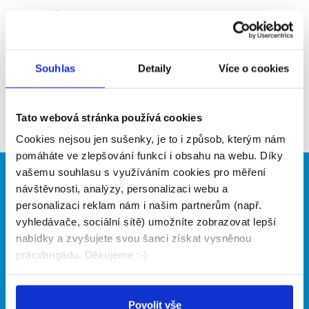
Upozornit na inzerát
Přidat do oblíbených
Souhlas
Detaily
Více o cookies
Zpět
Tato webová stránka používá cookies
Cookies nejsou jen sušenky, je to i způsob, kterým nám
pomáháte ve zlepšování funkcí i obsahu na webu. Díky
vašemu souhlasu s využíváním cookies pro měření
Brigádníci
Firmy
návštěvnosti, analýzy, personalizaci webu a
personalizaci reklam nám i našim partnerům (např.
Články
Vložit inzerát
vyhledávače, sociální sítě) umožníte zobrazovat lepší
Hledané brigády
Ceník
nabídky a zvyšujete svou šanci získat vysněnou
Propagace
práci/brigádu. Děkujeme :-)
O portálu
Naše další projekty
Povolit vše