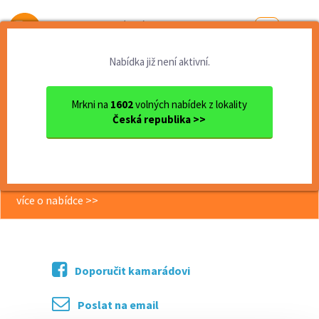
Od první brigády
k práci snů
Nabídka již není aktivní.
Domů
Praha
Hosteska - rozdávání letáčk...
Mrkni na
1602
volných nabídek z lokality
<< Zpět
Česká republika >>
Hosteska - rozdávání letáčků Praha
5
více o nabídce >>
Doporučit kamarádovi
Poslat na email