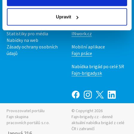
Kontakt
Mobilní aplikace
O nás
Fajn brigády
Upravit
Podmínky
Upravit předvolby cookies
Nabídka práce z celé ČR
Statistiky pro média
INwork.cz
Nabídky na web
Zásady ochrany osobních
Mobilní aplikace
údajů
Fajn práce
Nabídka brigád po celé SR
Fajn-brigady.sk
Provozovatel portálu
© Copyright 2026
Fajn skupina
Fajn-brigady.cz - denně
pracovních portálů s.r.o.
aktuální
nabídka brigád z celé
ČR i zahraničí
Janová 216