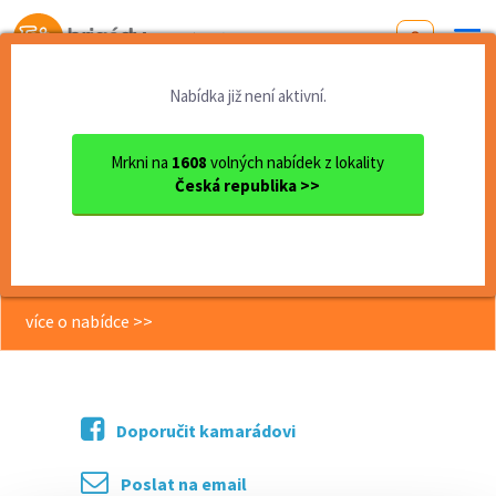
Od první brigády
k práci snů
Nabídka již není aktivní.
Domů
Středočeský kraj
okres Praha-východ
Odolena Voda
FAJN BRIGÁDA: POKLADNA NEBO...
Mrkni na
1608
volných nabídek z lokality
Česká republika >>
<< Zpět
FAJN BRIGÁDA: POKLADNA NEBO
VYBALOVÁNÍ
více o nabídce >>
Doporučit kamarádovi
Poslat na email