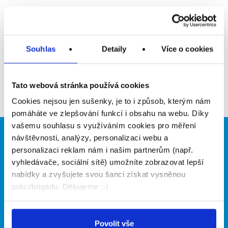
Upozornit na inzerát
Přidat do oblíbených
Souhlas
Detaily
Více o cookies
Zpět
Tato webová stránka používá cookies
Cookies nejsou jen sušenky, je to i způsob, kterým nám
pomáháte ve zlepšování funkcí i obsahu na webu. Díky
vašemu souhlasu s využíváním cookies pro měření
návštěvnosti, analýzy, personalizaci webu a
Brigádníci
Firmy
personalizaci reklam nám i našim partnerům (např.
Články
Vložit inzerát
vyhledávače, sociální sítě) umožníte zobrazovat lepší
Hledané brigády
Ceník
nabídky a zvyšujete svou šanci získat vysněnou
Propagace
práci/brigádu. Děkujeme :-)
O portálu
Naše další projekty
Povolit vše