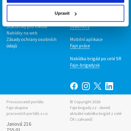
Kontakt
Mobilní aplikace
O nás
Fajn brigády
Podmínky
Upravit
Upravit předvolby cookies
Nabídka práce z celé ČR
Statistiky pro média
INwork.cz
Nabídky na web
Zásady ochrany osobních
Mobilní aplikace
údajů
Fajn práce
Nabídka brigád po celé SR
Fajn-brigady.sk
Provozovatel portálu
© Copyright 2026
Fajn skupina
Fajn-brigady.cz - denně
pracovních portálů s.r.o.
aktuální
nabídka brigád z celé
ČR i zahraničí
Janová 216
755 01