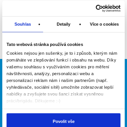
Upozornit na inzerát
Přidat do oblíbených
Souhlas
Detaily
Více o cookies
Zpět
Tato webová stránka používá cookies
Cookies nejsou jen sušenky, je to i způsob, kterým nám
pomáháte ve zlepšování funkcí i obsahu na webu. Díky
vašemu souhlasu s využíváním cookies pro měření
Brigádníci
Firmy
návštěvnosti, analýzy, personalizaci webu a
personalizaci reklam nám i našim partnerům (např.
Články
Vložit inzerát
vyhledávače, sociální sítě) umožníte zobrazovat lepší
Hledané brigády
Ceník
nabídky a zvyšujete svou šanci získat vysněnou
Propagace
práci/brigádu. Děkujeme :-)
O portálu
Naše další projekty
Povolit vše