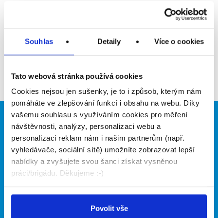
Upozornit na inzerát
Přidat do oblíbených
Souhlas
Detaily
Více o cookies
Zpět
Tato webová stránka používá cookies
Cookies nejsou jen sušenky, je to i způsob, kterým nám
pomáháte ve zlepšování funkcí i obsahu na webu. Díky
vašemu souhlasu s využíváním cookies pro měření
Brigádníci
Firmy
návštěvnosti, analýzy, personalizaci webu a
personalizaci reklam nám i našim partnerům (např.
Články
Vložit inzerát
vyhledávače, sociální sítě) umožníte zobrazovat lepší
Hledané brigády
Ceník
nabídky a zvyšujete svou šanci získat vysněnou
Propagace
práci/brigádu. Děkujeme :-)
O portálu
Naše další projekty
Povolit vše