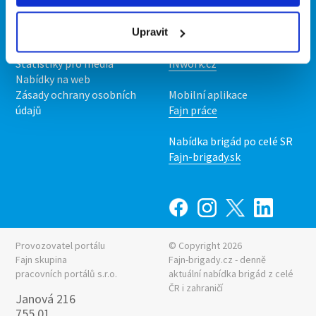
Kontakt
Mobilní aplikace
O nás
Fajn brigády
Podmínky
Upravit
Upravit předvolby cookies
Nabídka práce z celé ČR
Statistiky pro média
INwork.cz
Nabídky na web
Zásady ochrany osobních
Mobilní aplikace
údajů
Fajn práce
Nabídka brigád po celé SR
Fajn-brigady.sk
Provozovatel portálu
© Copyright 2026
Fajn skupina
Fajn-brigady.cz - denně
pracovních portálů s.r.o.
aktuální
nabídka brigád z celé
ČR i zahraničí
Janová 216
755 01