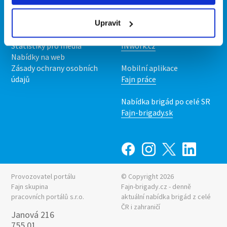
Kontakt
Mobilní aplikace
O nás
Fajn brigády
Podmínky
Upravit
Upravit předvolby cookies
Nabídka práce z celé ČR
Statistiky pro média
INwork.cz
Nabídky na web
Zásady ochrany osobních
Mobilní aplikace
údajů
Fajn práce
Nabídka brigád po celé SR
Fajn-brigady.sk
Provozovatel portálu
© Copyright 2026
Fajn skupina
Fajn-brigady.cz - denně
pracovních portálů s.r.o.
aktuální
nabídka brigád z celé
ČR i zahraničí
Janová 216
755 01