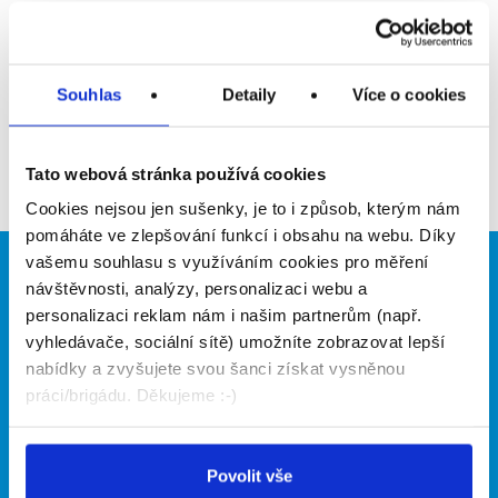
Upozornit na inzerát
Přidat do oblíbených
Souhlas
Detaily
Více o cookies
Zpět
Tato webová stránka používá cookies
Cookies nejsou jen sušenky, je to i způsob, kterým nám
pomáháte ve zlepšování funkcí i obsahu na webu. Díky
vašemu souhlasu s využíváním cookies pro měření
Brigádníci
Firmy
návštěvnosti, analýzy, personalizaci webu a
personalizaci reklam nám i našim partnerům (např.
Články
Vložit inzerát
vyhledávače, sociální sítě) umožníte zobrazovat lepší
Hledané brigády
Ceník
nabídky a zvyšujete svou šanci získat vysněnou
Propagace
práci/brigádu. Děkujeme :-)
O portálu
Naše další projekty
Povolit vše