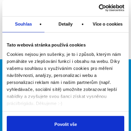
Upozornit na inzerát
Přidat do oblíbených
Souhlas
Detaily
Více o cookies
Zpět
Tato webová stránka používá cookies
Cookies nejsou jen sušenky, je to i způsob, kterým nám
pomáháte ve zlepšování funkcí i obsahu na webu. Díky
vašemu souhlasu s využíváním cookies pro měření
Brigádníci
Firmy
návštěvnosti, analýzy, personalizaci webu a
personalizaci reklam nám i našim partnerům (např.
Články
Vložit inzerát
vyhledávače, sociální sítě) umožníte zobrazovat lepší
Hledané brigády
Ceník
nabídky a zvyšujete svou šanci získat vysněnou
Propagace
práci/brigádu. Děkujeme :-)
O portálu
Naše další projekty
Povolit vše
Kontakt
Mobilní aplikace