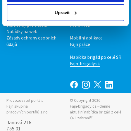
O nás
Fajn brigády
Podmínky
Upravit
Upravit předvolby cookies
Nabídka práce z celé ČR
Statistiky pro média
INwork.cz
Nabídky na web
Zásady ochrany osobních
Mobilní aplikace
údajů
Fajn práce
Nabídka brigád po celé SR
Fajn-brigady.sk
Provozovatel portálu
© Copyright 2026
Fajn skupina
Fajn-brigady.cz - denně
pracovních portálů s.r.o.
aktuální
nabídka brigád z celé
ČR i zahraničí
Janová 216
755 01