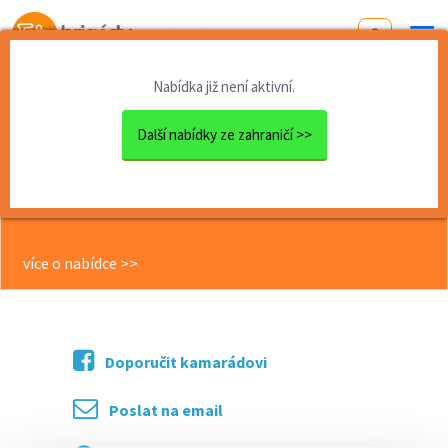
Od první brigády
k práci snů
Nabídka již není aktivní.
Domů
Zahraničí
USA
Summer Work and Travel USA
Další nabídky ze zahraničí >>
<< Zpět
Summer Work and Travel USA
více o nabídce >>
Doporučit kamarádovi
Poslat na email