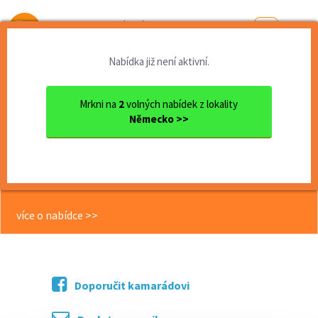
Od první brigády
k práci snů
Nabídka již není aktivní.
Domů
Zahraničí
Německo
pečovatelka do Bavorska, k ...
Mrkni na
2
volných nabídek z lokality
Německo >>
<< Zpět
pečovatelka do Bavorska, k milé
paní Gorlich,50000 Kč/měsíc
více o nabídce >>
Doporučit kamarádovi