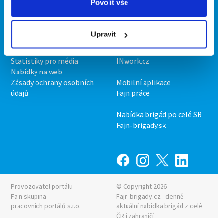
Povolit vše
Kontakt
Mobilní aplikace
O nás
Fajn brigády
Upravit
Podmínky
Upravit předvolby cookies
Nabídka práce z celé ČR
Statistiky pro média
INwork.cz
Nabídky na web
Zásady ochrany osobních
Mobilní aplikace
údajů
Fajn práce
Nabídka brigád po celé SR
Fajn-brigady.sk
Provozovatel portálu
© Copyright 2026
Fajn skupina
Fajn-brigady.cz - denně
pracovních portálů s.r.o.
aktuální
nabídka brigád z celé
ČR i zahraničí