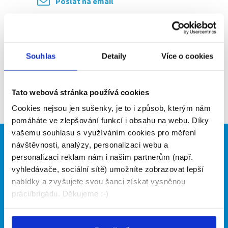
Poslat na email
Upozornit na inzerát
Přidat do oblíbených
Souhlas
Detaily
Více o cookies
Zpět
Tato webová stránka používá cookies
Cookies nejsou jen sušenky, je to i způsob, kterým nám
pomáháte ve zlepšování funkcí i obsahu na webu. Díky
vašemu souhlasu s využíváním cookies pro měření
návštěvnosti, analýzy, personalizaci webu a
Brigádníci
Firmy
personalizaci reklam nám i našim partnerům (např.
Články
Vložit inzerát
vyhledávače, sociální sítě) umožníte zobrazovat lepší
Hledané brigády
Ceník
nabídky a zvyšujete svou šanci získat vysněnou
Propagace
práci/brigádu. Děkujeme :-)
O portálu
Naše další projekty