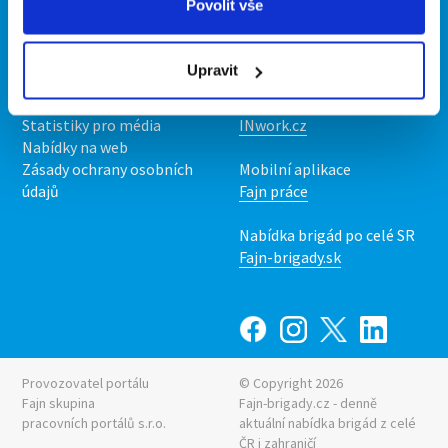
Povolit vše
Kontakt
Mobilní aplikace
O nás
Fajn brigády
Upravit
Podmínky
Upravit předvolby cookies
Nabídka práce z celé ČR
Statistiky pro média
INwork.cz
Nabídky na web
Zásady ochrany osobních
Mobilní aplikace
údajů
Fajn práce
Nabídka brigád po celé SR
Fajn-brigady.sk
Provozovatel portálu
© Copyright 2026
Fajn skupina
Fajn-brigady.cz - denně
pracovních portálů s.r.o.
aktuální
nabídka brigád z celé
ČR i zahraničí