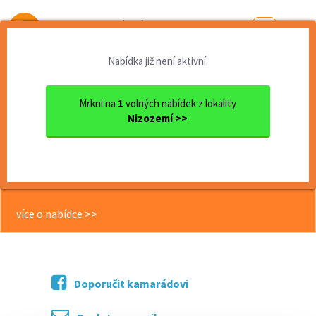
Od první brigády
k práci snů
Nabídka již není aktivní.
Domů
Zahraničí
Nizozemí
Aupair v Rotterdamu Ihned ...
Mrkni na
1
volných nabídek z lokality
Nizozemí >>
<< Zpět
Aupair v Rotterdamu Ihned na 12
měsícu
více o nabídce >>
Doporučit kamarádovi