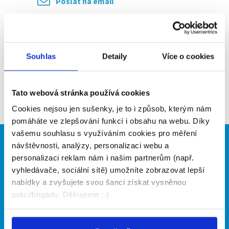
Poslat na email
Upozornit na inzerát
Přidat do oblíbených
Souhlas
Detaily
Více o cookies
Zpět
Tato webová stránka používá cookies
Cookies nejsou jen sušenky, je to i způsob, kterým nám
pomáháte ve zlepšování funkcí i obsahu na webu. Díky
vašemu souhlasu s využíváním cookies pro měření
návštěvnosti, analýzy, personalizaci webu a
Brigádníci
Firmy
personalizaci reklam nám i našim partnerům (např.
Články
Vložit inzerát
vyhledávače, sociální sítě) umožníte zobrazovat lepší
Hledané brigády
Ceník
nabídky a zvyšujete svou šanci získat vysněnou
Propagace
práci/brigádu. Děkujeme :-)
O portálu
Naše další projekty