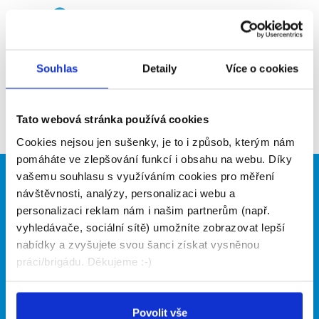
Upozornit na inzerát
Přidat do oblíbených
Souhlas
Detaily
Více o cookies
Zpět
Tato webová stránka používá cookies
Cookies nejsou jen sušenky, je to i způsob, kterým nám
pomáháte ve zlepšování funkcí i obsahu na webu. Díky
vašemu souhlasu s využíváním cookies pro měření
Brigádníci
Firmy
návštěvnosti, analýzy, personalizaci webu a
personalizaci reklam nám i našim partnerům (např.
Články
Vložit inzerát
vyhledávače, sociální sítě) umožníte zobrazovat lepší
Hledané brigády
Ceník
nabídky a zvyšujete svou šanci získat vysněnou
Propagace
práci/brigádu. Děkujeme :-)
O portálu
Naše další projekty
Povolit vše