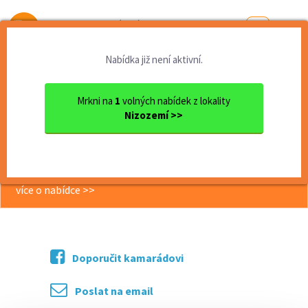
Od první brigády
k práci snů
Nabídka již není aktivní.
Domů
Zahraničí
Nizozemí
Aupair v Ede - Holandsko
Mrkni na
1
volných nabídek z lokality
Nizozemí >>
<< Zpět
Aupair v Ede - Holandsko
více o nabídce >>
Doporučit kamarádovi
Poslat na email