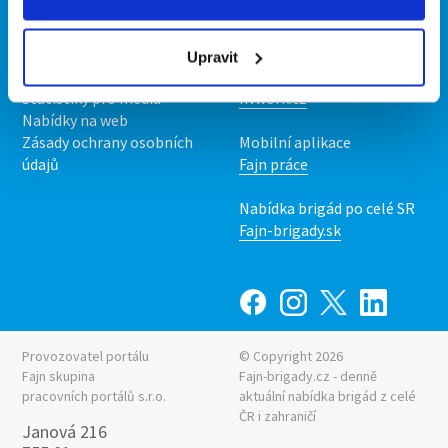
Kontakt
Mobilní aplikace
O nás
Fajn brigády
Podmínky
Upravit
Upravit předvolby cookies
Nabídka práce z celé ČR
Statistiky pro média
INwork.cz
Nabídky na web
Zásady ochrany osobních
Mobilní aplikace
údajů
Fajn práce
Nabídka brigád po celé SR
Fajn-brigady.sk
Provozovatel portálu
© Copyright 2026
Fajn skupina
Fajn-brigady.cz - denně
pracovních portálů s.r.o.
aktuální
nabídka brigád z celé
ČR i zahraničí
Janová 216