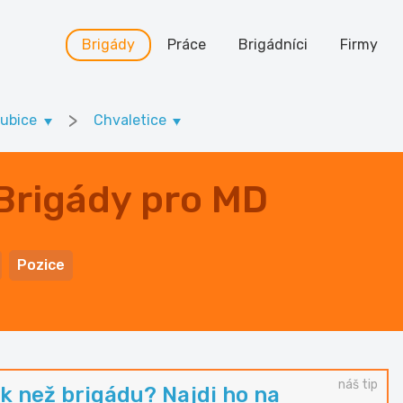
Brigády
Práce
Brigádníci
Firmy
>
dubice
Chvaletice
 Brigády pro MD
Pozice
náš tip
k než brigádu? Najdi ho na