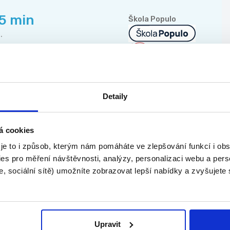
45 min
Škola Populo
.
TOP
Detaily
45 min
Škola Populo
.
á cookies
 je to i způsob, kterým nám pomáháte ve zlepšování funkcí i o
es pro měření návštěvnosti, analýzy, personalizaci webu a pers
, sociální sítě) umožníte zobrazovat lepší nabídky a zvyšujete
03.08.2026
anizaci
Julia star s.r.o.
.
Upravit