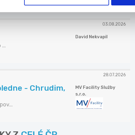
03.08.2026
David Nekvapil
...
28.07.2026
oledne - Chrudim,
MV Facility Služby
s.r.o.
ov...
KY Z
CELÉ ČR