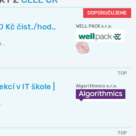
DOPORUČUJEME
 Kč čist./hod.,
WELL PACK s.r.o.
..
TOP
cí v IT škole |
Algorithmics s.r.o.
.
TOP