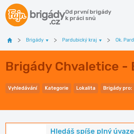
Od první brigády
k práci snů
>
>
>
Brigády
Pardubický kraj
Ok. Par
Brigády Chvaletice -
Vyhledávání
Kategorie
Lokalita
Brigády pro:
Hledáš spíše plný úvaze