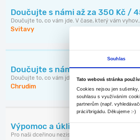
Doučujte s námi až za 350 Kč / 
Doučujte to, co vám jde. V čase, který vám vyhov..
Svitavy
Souhlas
Doučujte s námi až za 350 Kč / 
Doučujte to, co vám jde. V čase, který vám vyhov..
Tato webová stránka použív
Chrudim
Cookies nejsou jen sušenky,
souhlasu s využíváním cooki
partnerům (např. vyhledávače
práci/brigádu. Děkujeme :-)
Výpomoc a úklid v neziskové org
Pro naši dceřinou neziskovou organizaci zabývaji..