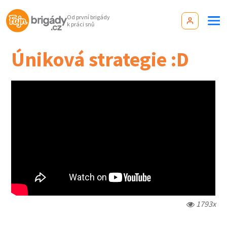
Od první brigády
k práci snů
Úniková strategie :D
1793x