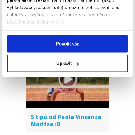
personalizaci reklam nám i našim partnerům (např.
vyhledávače, sociální sítě) umožníte zobrazovat lepší
nabídky a zvyšujete svou šanci získat vysněnou
Náročná práce zvukaře.
práci/brigádu. Děkujeme :-)
Neumíte zpívat?.. v
pohodě
Povolit vše
Upravit
5 tipů od Paola Vincenza
Moritze :D