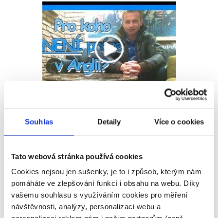
Pro koho není práce v
zahraničí vhodná?
Souhlas
Detaily
Více o cookies
Tato webová stránka používá cookies
Cookies nejsou jen sušenky, je to i způsob, kterým nám
pomáháte ve zlepšování funkcí i obsahu na webu. Díky
vašemu souhlasu s využíváním cookies pro měření
návštěvnosti, analýzy, personalizaci webu a