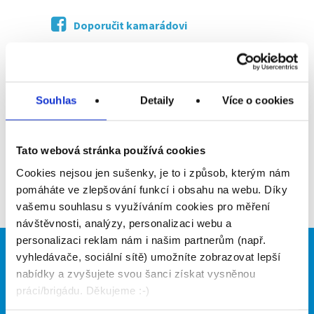
Doporučit kamarádovi
Poslat na email
Upozornit na inzerát
Souhlas
Detaily
Více o cookies
Přidat do oblíbených
Tato webová stránka používá cookies
Cookies nejsou jen sušenky, je to i způsob, kterým nám
Zpět
pomáháte ve zlepšování funkcí i obsahu na webu. Díky
vašemu souhlasu s využíváním cookies pro měření
návštěvnosti, analýzy, personalizaci webu a
personalizaci reklam nám i našim partnerům (např.
vyhledávače, sociální sítě) umožníte zobrazovat lepší
Brigádníci
Firmy
nabídky a zvyšujete svou šanci získat vysněnou
Články
Vložit inzerát
práci/brigádu. Děkujeme :-)
Hledané brigády
Ceník