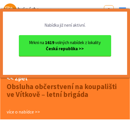
Od první brigády
k práci snů
Nabídka již není aktivní.
Domů
Moravskoslezský kraj
okres Opava
Vítkov
Obsluha občerstvení na koup...
Mrkni na
1619
volných nabídek z lokality
Česká republika >>
další nabídky (0)
BRIGÁDY VÍTKOV
<< Zpět
Obsluha občerstvení na koupališti
ve Vítkově – letní brigáda
více o nabídce >>