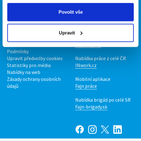
Propagace
Povolit vše
O portálu
Naše další projekty
Upravit
Kontakt
Mobilní aplikace
O nás
Fajn brigády
Podmínky
Upravit předvolby cookies
Nabídka práce z celé ČR
Statistiky pro média
INwork.cz
Nabídky na web
Zásady ochrany osobních
Mobilní aplikace
údajů
Fajn práce
Nabídka brigád po celé SR
Fajn-brigady.sk