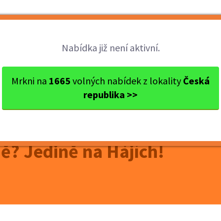
Brigády
Práce
Brigádníci
Firmy
Nabídka již není aktivní.
Jedině n...
Mrkni na
1665
volných nabídek z lokality
Česká
republika >>
RAHA 4
ě? Jedině na Hájích!