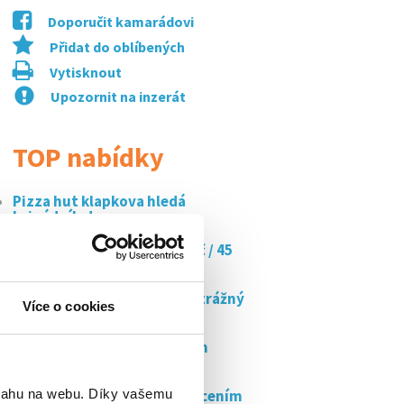
Doporučit kamarádovi
Přidat do oblíbených
Vytisknout
Upozornit na inzerát
TOP nabídky
Pizza hut klapkova hledá
brigádníky!
Doučujte s námi až za 350 kč / 45
min
Bezpečnostní pracovník / strážný
Více o cookies
–...
Brigáda: vyklízení veřejných
prostor
bsahu na webu. Díky vašemu
Navolávání schůzek s vyplácením