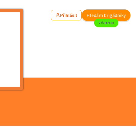
Hledám brigádníky
Přihlásit
zdarma