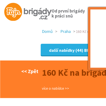
Od první brigády
k práci snů
Domů
Praha
160 Kč na brigádě? 
další nabídky (44)
BRIGÁDY P
160 Kč na brigád
<< Zpět
více o nabídce >>