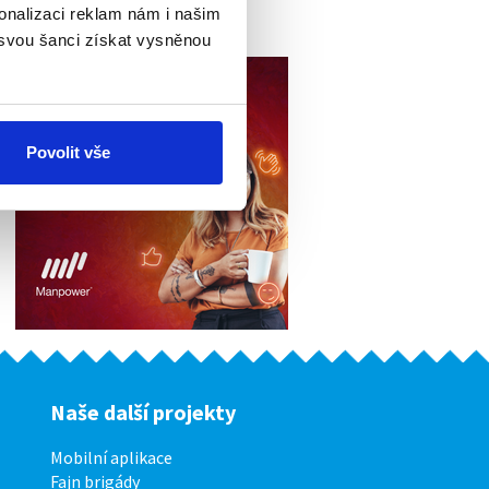
týdně !
onalizaci reklam nám i našim
 svou šanci získat vysněnou
Povolit vše
Naše další projekty
Mobilní aplikace
Fajn brigády