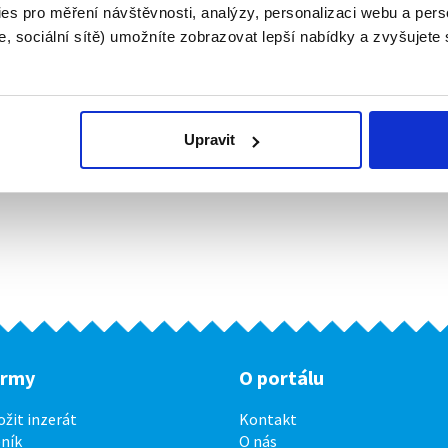
es pro měření návštěvnosti, analýzy, personalizaci webu a pers
, sociální sítě) umožníte zobrazovat lepší nabídky a zvyšujete
Upravit
irmy
O portálu
ožit inzerát
Kontakt
ník
O nás