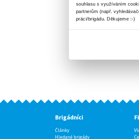
souhlasu s využíváním cooki
partnerům (např. vyhledávače
práci/brigádu. Děkujeme :-)
Brigádníci
F
Články
Vl
Hledané brigády
Ce