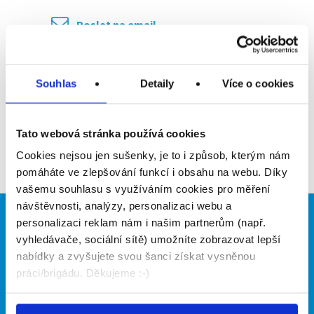
Poslat na email
Upozornit na inzerát
Souhlas
Detaily
Více o cookies
Přidat do oblíbených
Tato webová stránka používá cookies
Zpět
Cookies nejsou jen sušenky, je to i způsob, kterým nám
pomáháte ve zlepšování funkcí i obsahu na webu. Díky
vašemu souhlasu s využíváním cookies pro měření
návštěvnosti, analýzy, personalizaci webu a
personalizaci reklam nám i našim partnerům (např.
Brigádníci
Firmy
vyhledávače, sociální sítě) umožníte zobrazovat lepší
Články
Vložit inzerát
nabídky a zvyšujete svou šanci získat vysněnou
Hledané brigády
Ceník
práci/brigádu. Děkujeme :-)
Propagace