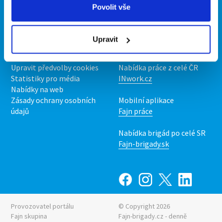
Povolit vše
O portálu
Naše další projekty
Kontakt
Mobilní aplikace
Upravit
O nás
Fajn brigády
Podmínky
Upravit předvolby cookies
Nabídka práce z celé ČR
Statistiky pro média
INwork.cz
Nabídky na web
Zásady ochrany osobních
Mobilní aplikace
údajů
Fajn práce
Nabídka brigád po celé SR
Fajn-brigady.sk
Provozovatel portálu
© Copyright 2026
Fajn skupina
Fajn-brigady.cz - denně