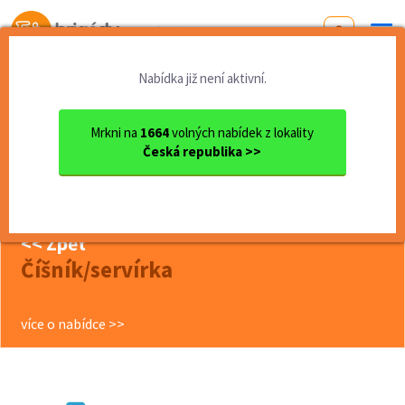
Od první brigády
k práci snů
Nabídka již není aktivní.
Domů
Liberecký kraj
okres Liberec
Liberec
Číšník/servírka
Mrkni na
1664
volných nabídek z lokality
Česká republika >>
další nabídky (0)
BRIGÁDY LIBEREC
<< Zpět
Číšník/servírka
více o nabídce >>