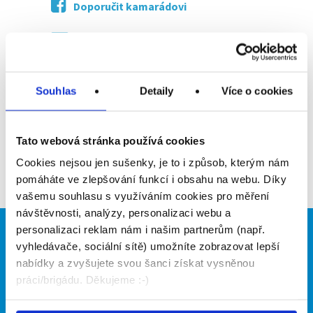
Doporučit kamarádovi
Poslat na email
Upozornit na inzerát
Souhlas
Detaily
Více o cookies
Přidat do oblíbených
Tato webová stránka používá cookies
Zpět
Cookies nejsou jen sušenky, je to i způsob, kterým nám
pomáháte ve zlepšování funkcí i obsahu na webu. Díky
vašemu souhlasu s využíváním cookies pro měření
návštěvnosti, analýzy, personalizaci webu a
personalizaci reklam nám i našim partnerům (např.
Brigádníci
Firmy
vyhledávače, sociální sítě) umožníte zobrazovat lepší
nabídky a zvyšujete svou šanci získat vysněnou
Články
Vložit inzerát
práci/brigádu. Děkujeme :-)
Hledané brigády
Ceník
Propagace