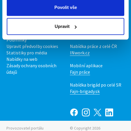
Povolit vše
O portálu
Naše další projekty
Upravit
Kontakt
Mobilní aplikace
O nás
Fajn brigády
Podmínky
Upravit předvolby cookies
Nabídka práce z celé ČR
Statistiky pro média
INwork.cz
Nabídky na web
Zásady ochrany osobních
Mobilní aplikace
údajů
Fajn práce
Nabídka brigád po celé SR
Fajn-brigady.sk
Provozovatel portálu
© Copyright 2026