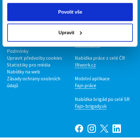
Propagace
Povolit vše
O portálu
Naše další projekty
Upravit
Kontakt
Mobilní aplikace
O nás
Fajn brigády
Podmínky
Upravit předvolby cookies
Nabídka práce z celé ČR
Statistiky pro média
INwork.cz
Nabídky na web
Zásady ochrany osobních
Mobilní aplikace
údajů
Fajn práce
Nabídka brigád po celé SR
Fajn-brigady.sk