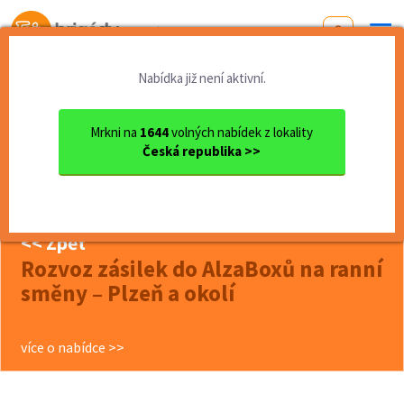
Od první brigády
k práci snů
Nabídka již není aktivní.
Domů
Plzeňský kraj
okres Plzeň
Plzeň
Rozvoz zásilek do AlzaBoxů ...
Mrkni na
1644
volných nabídek z lokality
Česká republika >>
další nabídky (0)
BRIGÁDY PLZEŇ
<< Zpět
Rozvoz zásilek do AlzaBoxů na ranní
směny – Plzeň a okolí
více o nabídce >>