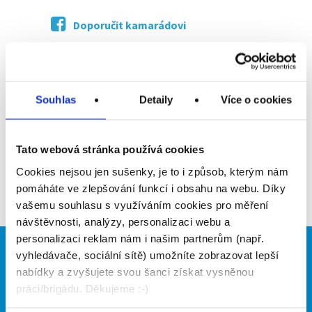
Doporučit kamarádovi
Poslat na email
Upozornit na inzerát
Souhlas
Detaily
Více o cookies
Přidat do oblíbených
Tato webová stránka používá cookies
Cookies nejsou jen sušenky, je to i způsob, kterým nám
Zpět
pomáháte ve zlepšování funkcí i obsahu na webu. Díky
vašemu souhlasu s využíváním cookies pro měření
návštěvnosti, analýzy, personalizaci webu a
personalizaci reklam nám i našim partnerům (např.
vyhledávače, sociální sítě) umožníte zobrazovat lepší
Brigádníci
Firmy
nabídky a zvyšujete svou šanci získat vysněnou
Články
Vložit inzerát
práci/brigádu. Děkujeme :-)
Hledané brigády
Ceník