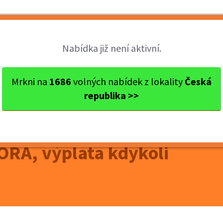
Brigády
Práce
Brigádníci
Firmy
Nabídka již není aktivní.
okres Nový Jičín
Nový Jičín
Kurýr pro FOODORA, výplata .
Mrkni na
1686
volných nabídek z lokality
Česká
republika >>
Ý JIČÍN
RA, výplata kdykoli