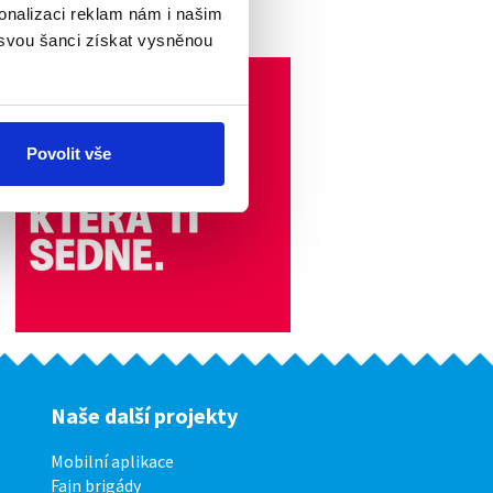
víkendy...
onalizaci reklam nám i našim
 svou šanci získat vysněnou
Povolit vše
Naše další projekty
Mobilní aplikace
Fajn brigády