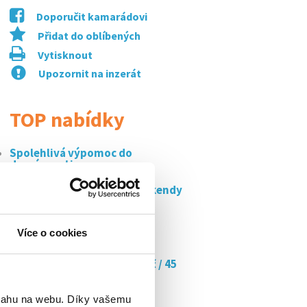
Doporučit kamarádovi
Přidat do oblíbených
Vytisknout
Upozornit na inzerát
TOP nabídky
Spolehlivá výpomoc do
domácnosti –...
Výlep plakátů příbor - na víkendy
(260...
Výlep plakátů frenštát pod
Více o cookies
radhoštěm -...
Doučujte s námi až za 350 kč / 45
min
bsahu na webu. Díky vašemu
Výlep plakátů nový jičín - na