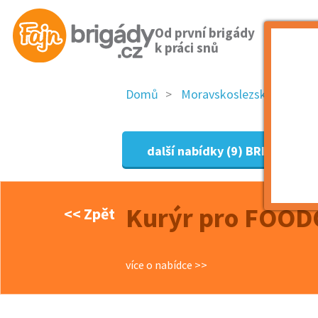
Od první brigády
k práci snů
Domů
Moravskoslezský kraj
další nabídky (9)
BRIGÁDY NOV
Kurýr pro FOODO
<< Zpět
více o nabídce >>