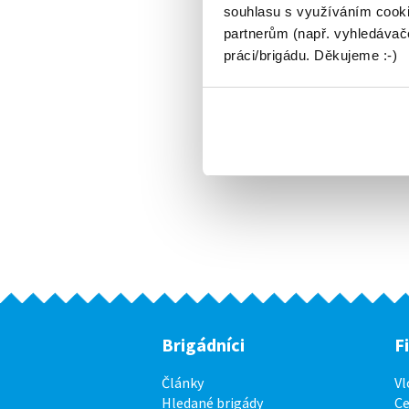
souhlasu s využíváním cooki
partnerům (např. vyhledávače
práci/brigádu. Děkujeme :-)
Brigádníci
F
Články
Vl
Hledané brigády
Ce