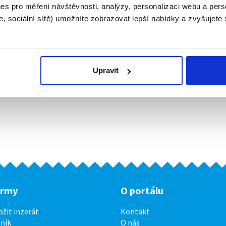
es pro měření návštěvnosti, analýzy, personalizaci webu a pers
, sociální sítě) umožníte zobrazovat lepší nabídky a zvyšujete
Upravit
irmy
O portálu
ožit inzerát
Kontakt
ník
O nás