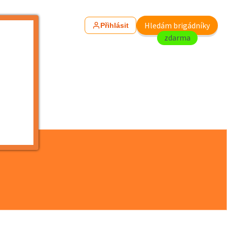
Hledám brigádníky
Přihlásit
zdarma
..