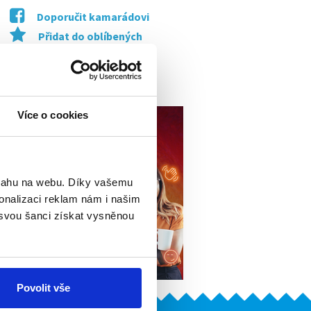
Doporučit kamarádovi
Přidat do oblíbených
Vytisknout
Upozornit na inzerát
Více o cookies
bsahu na webu. Díky vašemu
onalizaci reklam nám i našim
 svou šanci získat vysněnou
Povolit vše