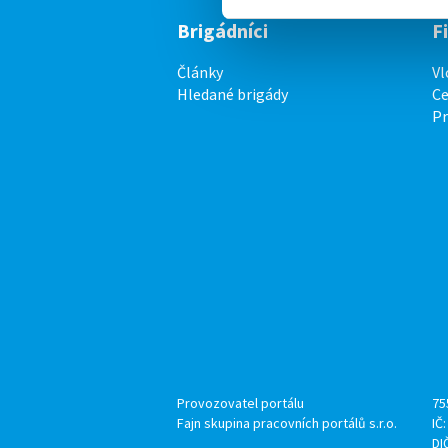
Brigádníci
F
Články
Vl
Hledané brigády
Ce
P
Provozovatel portálu
75
Fajn skupina pracovních portálů s.r.o.
IČ
DI