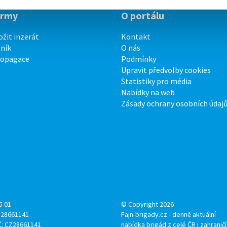
irmy
O portálu
ožit inzerát
Kontakt
ník
O nás
ropagace
Podmínky
Upravit předvolby cookies
Statistiky pro média
Nabídky na web
Zásady ochrany osobních údaj
5 01
© Copyright 2026
: 28661141
Fajn-brigady.cz - denně aktuální
Č: CZ28661141
nabídka brigád z celé ČR i zahraničí