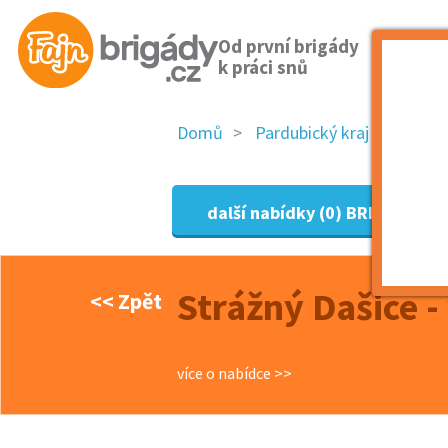
Od první brigády
k práci snů
Domů
Pardubický kraj
okres
další nabídky (0)
BRIGÁDY DA
Strážný Dašice -
<< Zpět
více o nabídce >>