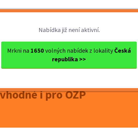
Brigády
Práce
Brigádníci
Firmy
Nabídka již není aktivní.
 Pardubice
Dašice
Strážný Dašice - vhodné i p...
Mrkni na
1650
volných nabídek z lokality
Česká
republika >>
ŠICE
 vhodné i pro OZP