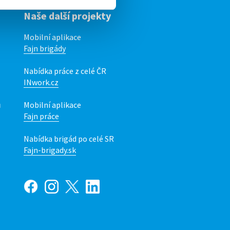
Naše další projekty
Mobilní aplikace
Fajn brigády
Nabídka práce z celé ČR
INwork.cz
ů
Mobilní aplikace
Fajn práce
Nabídka brigád po celé SR
Fajn-brigady.sk