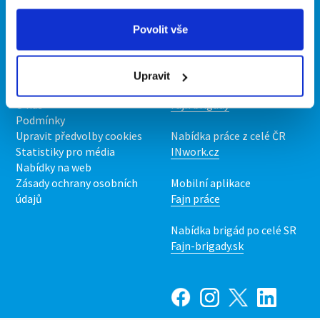
Propagace
Povolit vše
O portálu
Naše další projekty
Upravit
Kontakt
Mobilní aplikace
O nás
Fajn brigády
Podmínky
Upravit předvolby cookies
Nabídka práce z celé ČR
Statistiky pro média
INwork.cz
Nabídky na web
Zásady ochrany osobních
Mobilní aplikace
údajů
Fajn práce
Nabídka brigád po celé SR
Fajn-brigady.sk