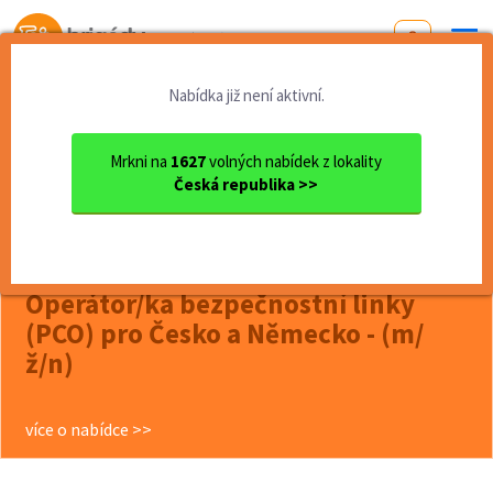
Od první brigády
k práci snů
Nabídka již není aktivní.
Domů
Praha
Operátor/ka bezpečnostní li...
Mrkni na
1627
volných nabídek z lokality
další nabídky (42)
BRIGÁDY PRAHA 4
Česká republika >>
<< Zpět
Operátor/ka bezpečnostní linky
(PCO) pro Česko a Německo - (m/
ž/n)
více o nabídce >>