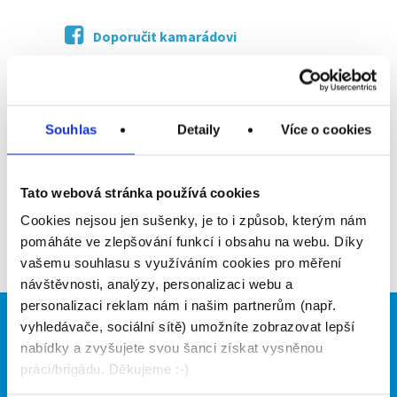
Doporučit kamarádovi
Poslat na email
Upozornit na inzerát
Souhlas
Detaily
Více o cookies
Přidat do oblíbených
Tato webová stránka používá cookies
Cookies nejsou jen sušenky, je to i způsob, kterým nám
Zpět
pomáháte ve zlepšování funkcí i obsahu na webu. Díky
vašemu souhlasu s využíváním cookies pro měření
návštěvnosti, analýzy, personalizaci webu a
personalizaci reklam nám i našim partnerům (např.
vyhledávače, sociální sítě) umožníte zobrazovat lepší
Brigádníci
Firmy
nabídky a zvyšujete svou šanci získat vysněnou
Články
Vložit inzerát
práci/brigádu. Děkujeme :-)
Hledané brigády
Ceník